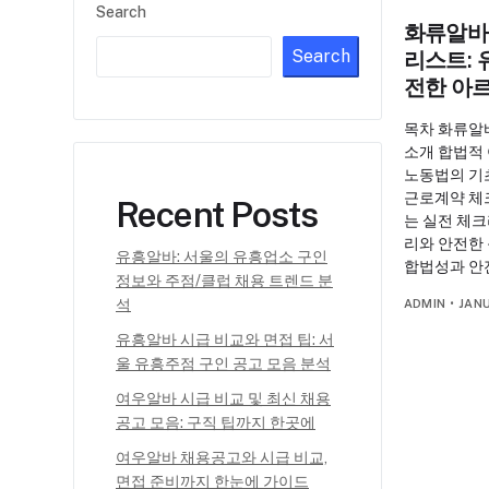
Search
화류알바
Search
리스트: 
전한 아
목차 화류알
소개 합법적
노동법의 기초
근로계약 체
Recent Posts
는 실전 체
리와 안전한
유흥알바: 서울의 유흥업소 구인
합법성과 안
정보와 주점/클럽 채용 트렌드 분
석
ADMIN
•
JANU
유흥알바 시급 비교와 면접 팁: 서
울 유흥주점 구인 공고 모음 분석
여우알바 시급 비교 및 최신 채용
공고 모음: 구직 팁까지 한곳에
여우알바 채용공고와 시급 비교,
면접 준비까지 한눈에 가이드