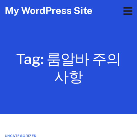
My WordPress Site
Tag:
룸알바 주의
사항
UNCATEGORIZED