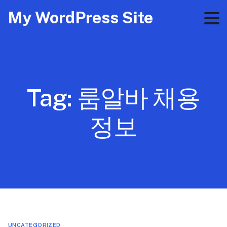
My WordPress Site
Tag:
룸알바 채용
정보
UNCATEGORIZED