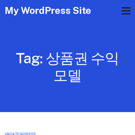
My WordPress Site
Tag:
상품권 수익
모델
UNCATEGORIZED