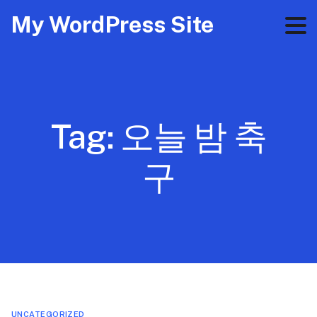
My WordPress Site
Tag:
오늘 밤 축
구
UNCATEGORIZED