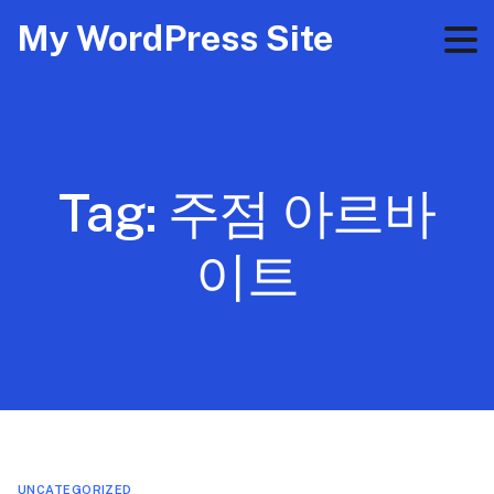
My WordPress Site
Tag:
주점 아르바
이트
UNCATEGORIZED