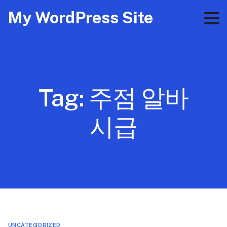
My WordPress Site
Tag:
주점 알바
시급
UNCATEGORIZED