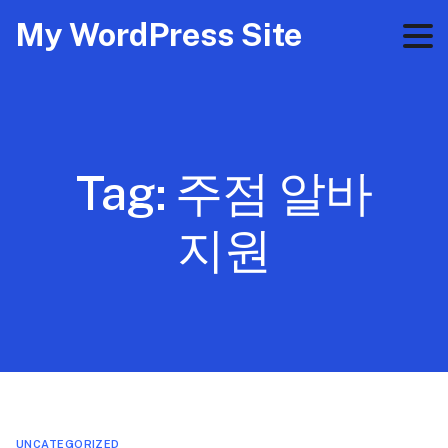
My WordPress Site
Tag:
주점 알바
지원
UNCATEGORIZED