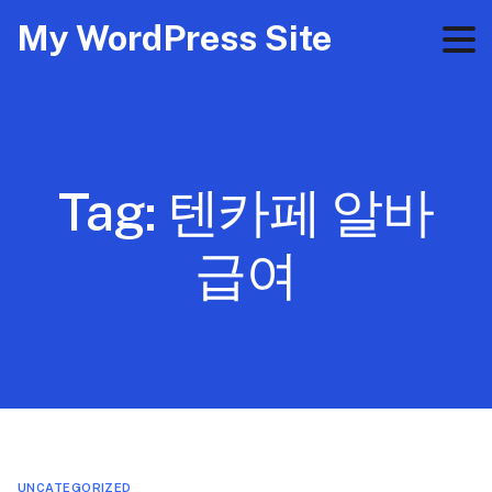
My WordPress Site
Tag:
텐카페 알바
급여
UNCATEGORIZED