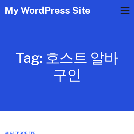
My WordPress Site
Tag:
호스트 알바
구인
UNCATEGORIZED