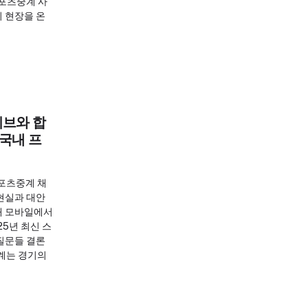
스포츠중계 사
 현장을 온
이브와 합
 국내 프
포츠중계 채
현실과 대안
내 모바일에서
25년 최신 스
질문들 결론
계는 경기의