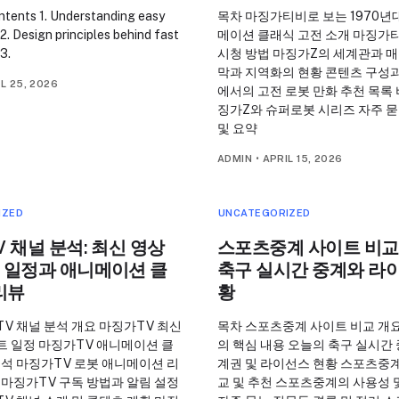
ntents 1. Understanding easy
목차 마징가티비로 보는 1970년
2. Design principles behind fast
메이션 클래식 고전 소개 마징
3.
시청 방법 마징가Z의 세계관과 매
막과 지역화의 현황 콘텐츠 구성
L 25, 2026
에서의 고전 로봇 만화 추천 목록 
징가Z와 슈퍼로봇 시리즈 자주 묻
및 요약
ADMIN
•
APRIL 15, 2026
IZED
UNCATEGORIZED
 채널 분석: 최신 영상
스포츠중계 사이트 비교
 일정과 애니메이션 클
축구 실시간 중계와 라
리뷰
황
V 채널 분석 개요 마징가TV 최신
목차 스포츠중계 사이트 비교 개
트 일정 마징가TV 애니메이션 클
의 핵심 내용 오늘의 축구 실시간 
분석 마징가TV 로봇 애니메이션 리
계권 및 라이선스 현황 스포츠중계
 마징가TV 구독 방법과 알림 설정
교 및 추천 스포츠중계의 사용성 