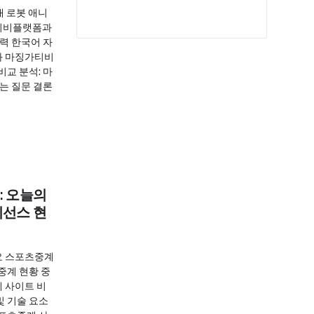
대 로봇 애니
가티비플랫폼과
력 한국어 자
과 마징가티비
비교 분석: 마
는 질문 결론
: 오늘의
이선스 현
요 스포츠중계
중계 현황 중
 사이트 비
및 기술 요소