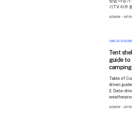
방법 마징가T
가TV 자주 
ADMIN
•
APRI
UNCATEGOR
Tent shel
guide to
camping
Table of Con
driven guid
2. Data-driv
weatherproo
ADMIN
•
APRI