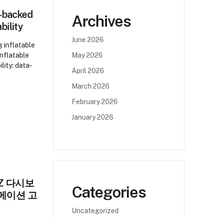
a-backed
Archives
bility
June 2026
g inflatable
inflatable
May 2026
lity: data-
April 2026
March 2026
February 2026
January 2026
Z 다시보
Categories
니메이션 고
Uncategorized