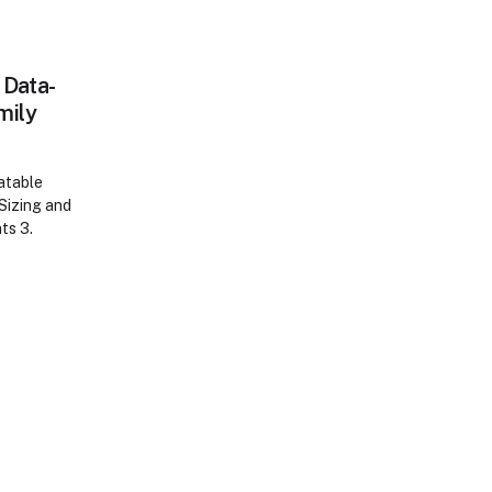
 Data-
mily
latable
Sizing and
ts 3.