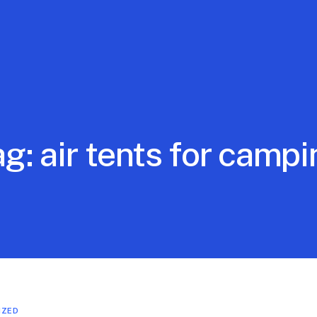
ag:
air tents for camp
IZED