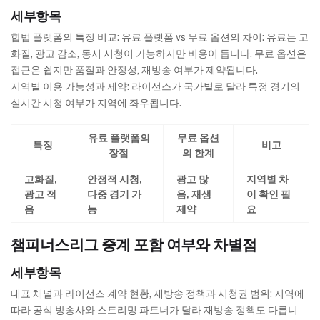
세부항목
합법 플랫폼의 특징 비교: 유료 플랫폼 vs 무료 옵션의 차이: 유료는 고
화질, 광고 감소, 동시 시청이 가능하지만 비용이 듭니다. 무료 옵션은
접근은 쉽지만 품질과 안정성, 재방송 여부가 제약됩니다.
지역별 이용 가능성과 제약: 라이선스가 국가별로 달라 특정 경기의
실시간 시청 여부가 지역에 좌우됩니다.
유료 플랫폼의
무료 옵션
특징
비고
장점
의 한계
고화질,
안정적 시청,
광고 많
지역별 차
광고 적
다중 경기 가
음, 재생
이 확인 필
음
능
제약
요
챔피너스리그 중계 포함 여부와 차별점
세부항목
대표 채널과 라이선스 계약 현황, 재방송 정책과 시청권 범위: 지역에
따라 공식 방송사와 스트리밍 파트너가 달라 재방송 정책도 다릅니