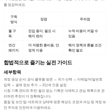
를 점검하세요.
구독
장점
주의점
방식
월 구
진입 용이, 필요 시
누적 비용이 커질 수
독
해지 편리
있음
연간
더 저렴한 총비용, 안
해지 정책과 환불 조건
패키지
정적 이용
확인 필요
합법적으로 즐기는 실전 가이드
세부항목
계정 생성 순서: 공식 플랫폼 방문 → 국가 선택 → 이메일/비밀번호
입력 → 결제 정보 추가 → 2단계 인증 설정
시청 기록 관리와 추천: 필요 없는 기록은 삭제하고 관심 목록으로 관
리하면 추천이 더 정확해집니다.
품질 및 보안 팁: 네트워크 상태에 맞춘 해상도 조정과 피싱 등 계정 보
안 주의로 안전하게 이용하세요.