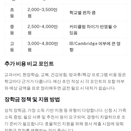
초
2,000~3,500만
학교별 편차 큼
등
원
중
2,500~4,000만
커리큘럼 차이가 반영될 수
등
원
있음
고
3,000~4,800만
IB/Cambridge 여부에 큰 영
등
원
향
추가 비용 비교 포인트
교과서비, 현장학습, 교복, 건강보험, 방과후/특강 프로그램 비용 등은
학교마다 근거가 다릅니다. 예산 초안 작성 시 각 포인트의 포함 여부
와 예상 금액을 표로 정리해두면 급전 필요 시 대처가 쉽습니다.
장학금 정책 및 지원 방법
성적 장학금, 가정 소득 기반 지원 등 유형이 다양합니다. 신청 시 가족
소득 증빙, 필요 서류 및 추천서 등이 요구되며, 경쟁이 치열하므로 조
기 준비가 필요합니다. 효율적인 지원을 위해 원서 제출 시점에 맞춰
장학금 절차를 병행하는 것이 좋습니다.